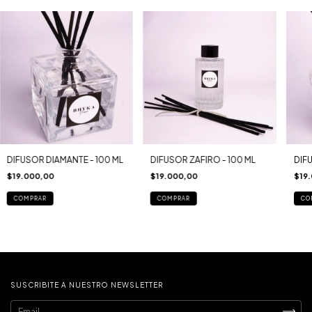
DIFUSOR DIAMANTE - 100 ML
DIFUSOR ZAFIRO - 100 ML
DIF
$19.000,00
$19.000,00
$19
COMPRAR
COMPRAR
CO
SUSCRIBITE A NUESTRO NEWSLETTER