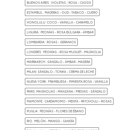
BUENOS AIRES : VIOLETAS - ROSA - CASSIS
ESTAMBUL : MADERAS - OUD - TABACO - CUERO
HONOLULU: COCO - VAINILLA - CARAMELO
LIGURIA : PEONÍAS - ROSA BÚLGARA - ÁMBAR
LOMBARDIA : ROSAS - GERANIOS
LONDRES : PEONÍAS - ROSA MUGUET - MAGNOLIA
MARRAKECH : SÁNDALO - ÁMBAR - MADERA
MILAN: SÁNDALO - TONKA - CREMA DE LECHE
NUEVA YORK : FRAMBUESA - PIMIENTA ROSA - VAINILLA
PARIS: MAGNOLIAS - MANZANA - FRESIAS - SÁNDALO
PIAMONTE : CARDAMOMO - MENTA - PATCHOULI - ROSAS
PUGLIA : PEONÍAS - FLORES DE ÉBANO
RIO : MELÓN - MANGO - SANDÍA